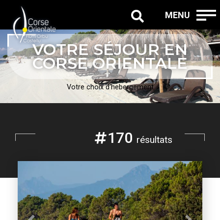
MENU
VOTRE SÉJOUR EN
CORSE ORIENTALE
Votre choix d'hebergement
170
résultats