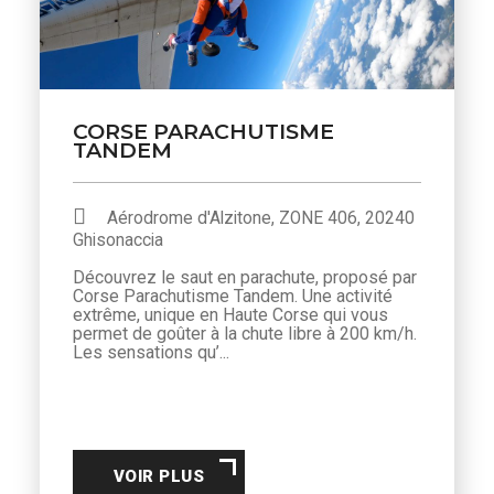
CORSE PARACHUTISME
TANDEM
Aérodrome d'Alzitone, ZONE 406, 20240
Ghisonaccia
Décou­vrez le saut en para­chute, pro­posé par
Corse Para­chutisme Tan­dem. Une activ­ité
extrême, unique en Haute Corse qui vous
per­met de goûter à la chute libre à 200 km/h.
Les sen­sa­tions qu’...
VOIR PLUS