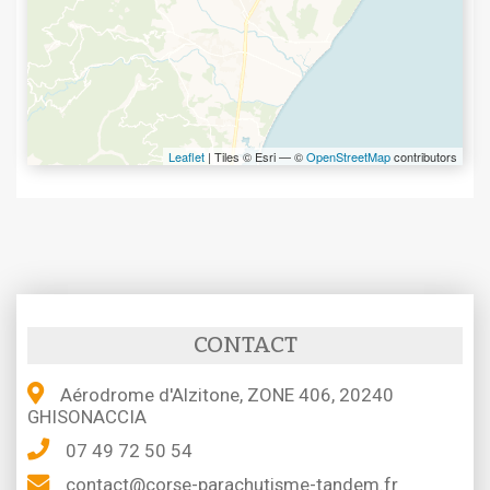
Leaflet
| Tiles © Esri — ©
OpenStreetMap
contributors
CONTACT
Aérodrome d'Alzitone, ZONE 406, 20240
GHISONACCIA
07 49 72 50 54
contact@corse-parachutisme-tandem.fr