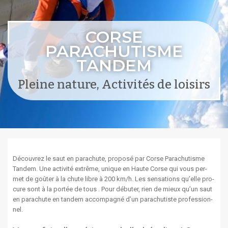
CORSE
PARACHUTISME
TANDEM
Pleine nature, Activités de loisirs
Décou­vrez le saut en para­chute, pro­posé par Corse Para­chutisme
Tan­dem. Une activ­ité extrême, unique en Haute Corse qui vous per­
met de goûter à la chute libre à 200 km/h. Les sen­sa­tions qu’elle pro­
cure sont à la portée de tous . Pour débuter, rien de mieux qu’un saut
en parachute en tan­dem accom­pa­g­né d’un para­chutiste pro­fes­sion­
nel.