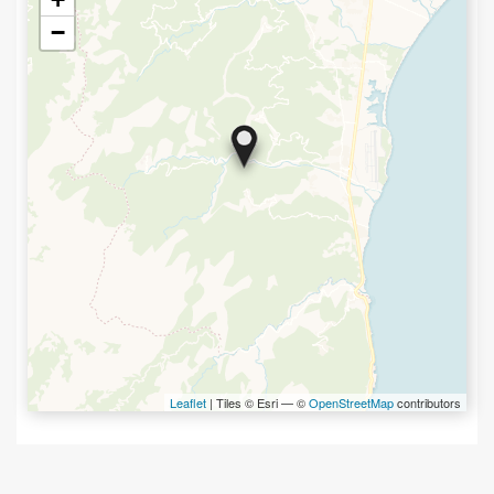
−
Leaflet
| Tiles © Esri — ©
OpenStreetMap
contributors